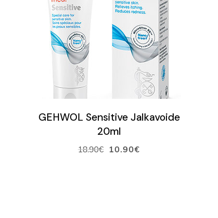
LISÄÄ OSTOSKORIIN
GEHWOL Sensitive Jalkavoide
20ml
18.90
€
10.90
€