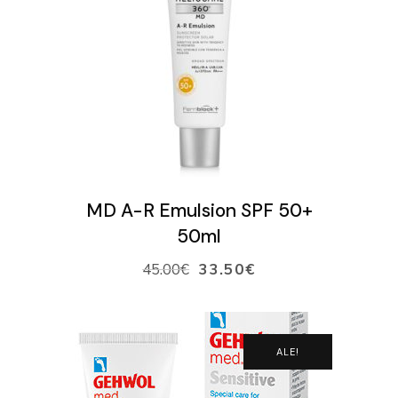
VARAA AIKA
VERKKOKAUPPA
Ostoskori
LISÄÄ OSTOSKORIIN
MD A-R Emulsion SPF 50+
50ml
45.00
€
33.50
€
ALE!