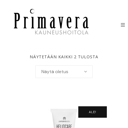
HOIDOT
ERIKOISHOIDOT
NÄYTETÄÄN KAIKKI 2 TULOSTA
IHONHOITOTUOTTEET
Näytä oletus
HINNASTO
LAHJAKORTIT
ALE!
YHTEYSTIEDOT