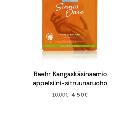
VARAA AIKA
VERKKOKAUPPA
Ostoskori
LISÄÄ OSTOSKORIIN
Baehr Kangaskäsinaamio
appelsiini-sitruunaruoho
10.00
€
4.50
€