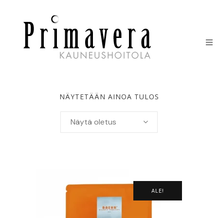
HOIDOT
ERIKOISHOIDOT
NÄYTETÄÄN AINOA TULOS
IHONHOITOTUOTTEET
Näytä oletus
HINNASTO
LAHJAKORTIT
ALE!
YHTEYSTIEDOT