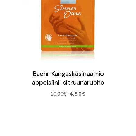
VARAA AIKA
VERKKOKAUPPA
Ostoskori
LISÄÄ OSTOSKORIIN
Baehr Kangaskäsinaamio
appelsiini-sitruunaruoho
10.00
€
4.50
€