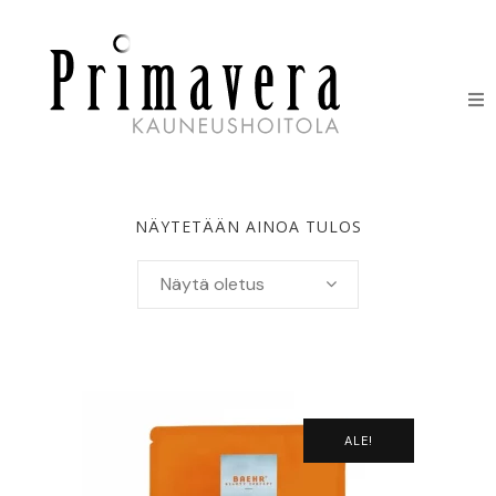
HOIDOT
ERIKOISHOIDOT
NÄYTETÄÄN AINOA TULOS
IHONHOITOTUOTTEET
Näytä oletus
HINNASTO
LAHJAKORTIT
YHTEYSTIEDOT
ALE!