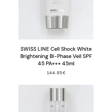
LISÄÄ OSTOSKORIIN
SWISS LINE Cell Shock White
Brightening Bi-Phase Veil SPF
45 PA+++ 45ml
144.85
€