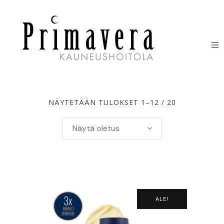
HOIDOT
ERIKOISHOIDOT
NÄYTETÄÄN TULOKSET 1–12 / 20
IHONHOITOTUOTTEET
Näytä oletus
HINNASTO
LAHJAKORTIT
YHTEYSTIEDOT
ALE!