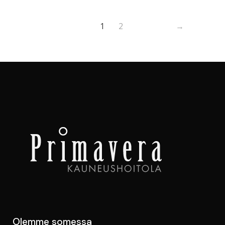
1
2
→
Olemme somessa