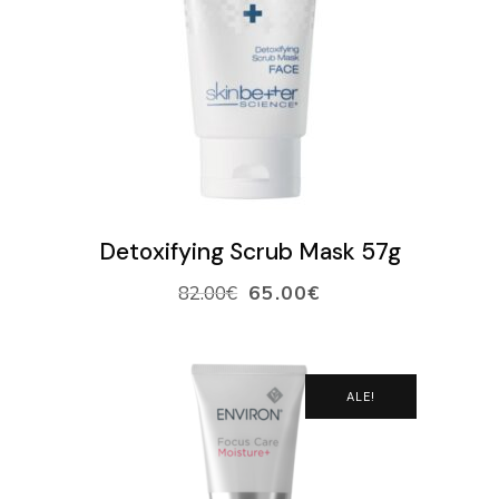
LISÄÄ OSTOSKORIIN
Detoxifying Scrub Mask 57g
82.00
€
65.00
€
ALE!