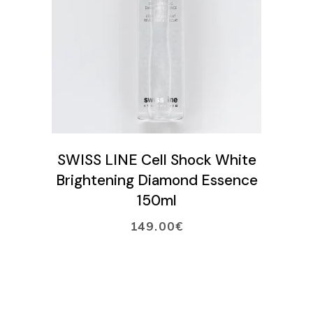
LISÄÄ OSTOSKORIIN
SWISS LINE Cell Shock White
Brightening Diamond Essence
150ml
149.00
€