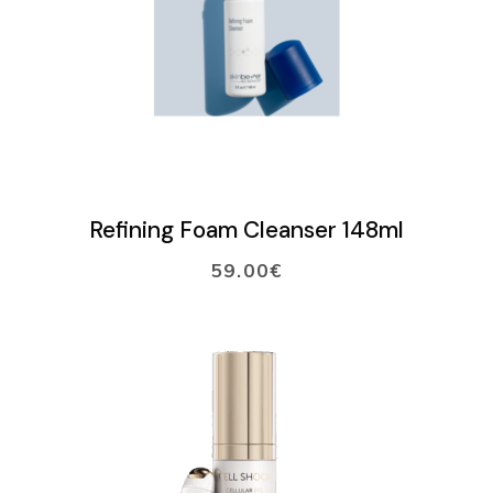
LISÄÄ OSTOSKORIIN
Refining Foam Cleanser 148ml
59.00
€