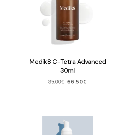
LISÄÄ OSTOSKORIIN
Medik8 C-Tetra Advanced
30ml
85.00
€
66.50
€