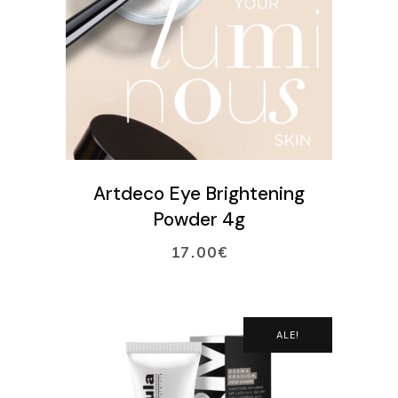
LISÄÄ OSTOSKORIIN
Artdeco Eye Brightening
Powder 4g
17.00
€
ALE!