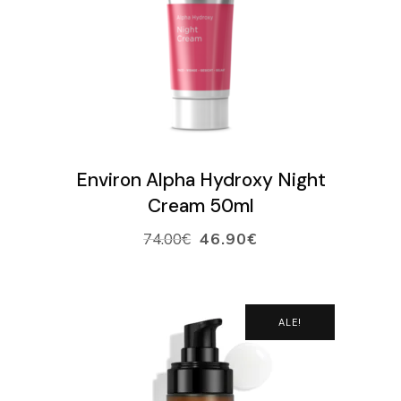
LISÄÄ OSTOSKORIIN
Environ Alpha Hydroxy Night
Cream 50ml
74.00
€
46.90
€
ALE!