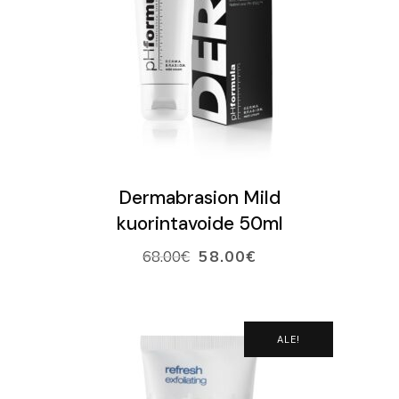
LISÄÄ OSTOSKORIIN
Dermabrasion Mild
kuorintavoide 50ml
68.00
€
58.00
€
ALE!