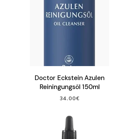
LISÄÄ OSTOSKORIIN
Doctor Eckstein Azulen
Reiningungsöl 150ml
34.00
€