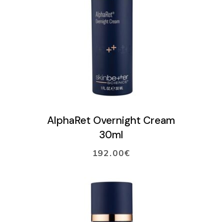
VARAA AIKA
VERKKOKAUPPA
Ostoskori
LISÄÄ OSTOSKORIIN
AlphaRet Overnight Cream
30ml
192.00
€