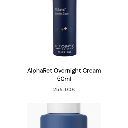
LISÄÄ OSTOSKORIIN
AlphaRet Overnight Cream
50ml
255.00
€